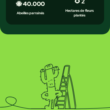
🌻 2
🐝 40.000
Hectares de fleurs
Abeilles parrainés
plantés