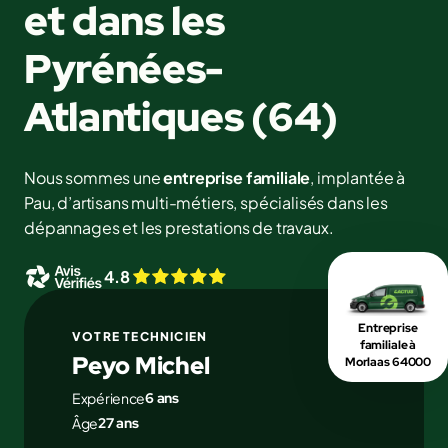
et dans les
Pyrénées-
Atlantiques (64)
Nous sommes une
entreprise familiale
, implantée à
Pau, d’artisans multi-métiers, spécialisés dans les
dépannages et les prestations de travaux.
4.8
Entreprise
VOTRE TECHNICIEN
familiale à
Peyo Michel
Morlaas 64000
Expérience
6 ans
Âge
27 ans