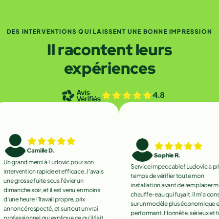
DES INTERVENTIONS QUI LAISSENT UNE BONNE IMPRESSION
Il racontent leurs
expériences
4.8
Camille D.
Sophie R.
grand merci à Ludovic pour son
Service impeccable ! Ludovic a pris le
rvention rapide et efficace. J’avais
temps de vérifier toute mon
grosse fuite sous l’évier un
installation avant de remplacer mon
anche soir, et il est venu en moins
chauffe-eau qui fuyait. Il m’a conseillé
e heure ! Travail propre, prix
sur un modèle plus économique et
oncé respecté, et surtout un vrai
performant. Honnête, sérieux et très
essionnel qui explique ce qu’il fait.