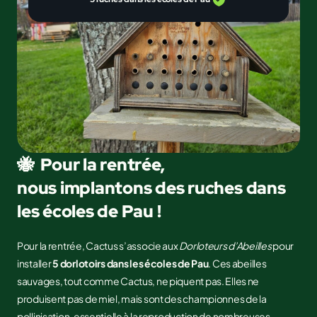
🐝 Pour la rentrée,
nous implantons des ruches dans
les écoles de Pau !
Pour la rentrée, Cactus s’associe aux
Dorloteurs d’Abeilles
pour
installer
5 dorlotoirs dans les écoles de Pau
. Ces abeilles
sauvages, tout comme Cactus, ne piquent pas. Elles ne
produisent pas de miel, mais sont des championnes de la
pollinisation, essentielle à la reproduction de nombreuses