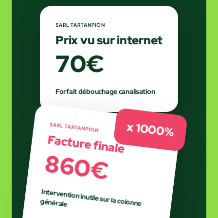
SARL TARTANPION
Prix vu sur internet
70€
Forfait débouchage canalisation
x 1000%
SARL TARTANPION
Facture finale
860€
Intervention inutile sur la colonne
générale