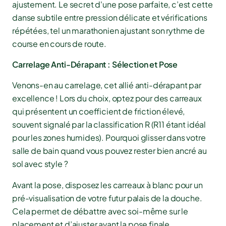
ajustement. Le secret d'une pose parfaite, c’est cette
danse subtile entre pression délicate et vérifications
répétées, tel un marathonien ajustant son rythme de
course en cours de route.
Carrelage Anti-Dérapant : Sélection et Pose
Venons-en au carrelage, cet allié anti-dérapant par
excellence ! Lors du choix, optez pour des carreaux
qui présentent un coefficient de friction élevé,
souvent signalé par la classification R (R11 étant idéal
pour les zones humides). Pourquoi glisser dans votre
salle de bain quand vous pouvez rester bien ancré au
sol avec style ?
Avant la pose, disposez les carreaux à blanc pour un
pré-visualisation de votre futur palais de la douche.
Cela permet de débattre avec soi-même sur le
placement et d’ajuster avant la pose finale.