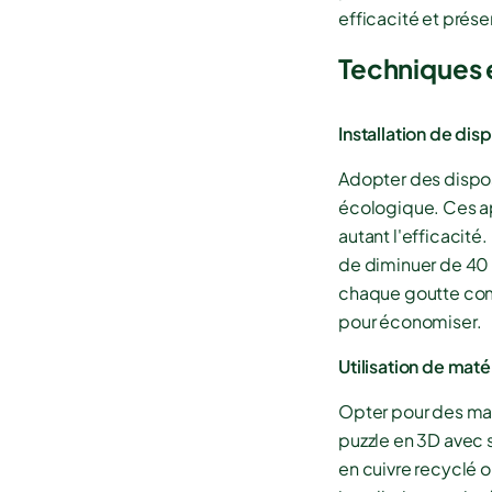
efficacité et prése
Techniques 
Installation de disp
Adopter des dispos
écologique. Ces ap
autant l'efficacité
de diminuer de 40 à
chaque goutte comp
pour économiser.
Utilisation de mat
Opter pour des ma
puzzle en 3D avec s
en cuivre recyclé 