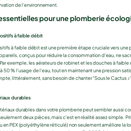
rvation de l’environnement.
essentielles pour une plomberie écolog
ositifs à faible débit
itifs à faible débit est une première étape cruciale vers une
pareils, conçus pour réduire la consommation d'eau, ne sacr
. Par exemple, les aérateurs de robinet et les douches à faibl
 50 % l'usage de l'eau, tout en maintenant une pression satisf
te, littéralement, sans besoin de chanter "Sous le Cactus ♪
ériaux durables
tériaux durables dans votre plomberie peut sembler aussi c
eulement deux pièces, mais c'est en réalité assez simple. Priv
ou en PEX (polyéthylène réticulé) non seulement améliore la l