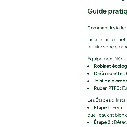
Guide pratiq
Comment Installer
Installer un robin
réduire votre empr
Équipement Néces
Robinet écolog
Clé à molette :
Joint de plombe
Ruban PTFE :
Es
Les Étapes d’Instal
Étape 1 :
Fermez 
que l’eau est bien
Étape 2 :
Détach