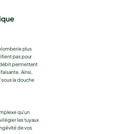
ique
 plomberie plus
ifient pas pour
e débit permettent
aisante. Ainsi,
" sous la douche
omplexe qu'un
ilégier les tuyaux
ongévité de vos