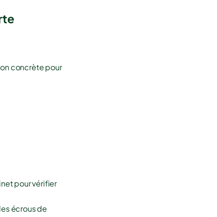
rte
tion concrète pour
net pour vérifier
 les écrous de