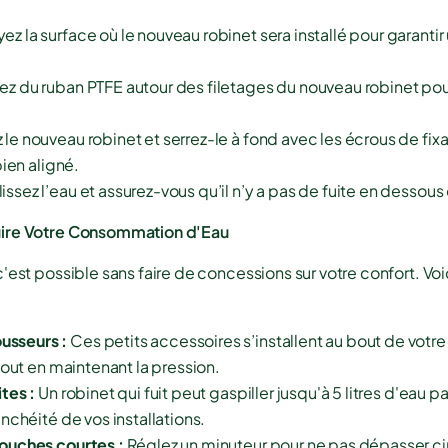
ez la surface où le nouveau robinet sera installé pour garanti
ez du ruban PTFE autour des filetages du nouveau robinet pour
 le nouveau robinet et serrez-le à fond avec les écrous de fix
bien aligné.
ssez l’eau et assurez-vous qu’il n’y a pas de fuite en dessous d
ire Votre Consommation d'Eau
'est possible sans faire de concessions sur votre confort. Vo
usseurs :
Ces petits accessoires s’installent au bout de votre
tout en maintenant la pression.
ites :
Un robinet qui fuit peut gaspiller jusqu'à 5 litres d'eau par 
nchéité de vos installations.
douches courtes :
Réglez un minuteur pour ne pas dépasser c