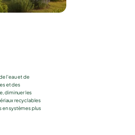
e l'eau et de
es et des
, diminuer les
tériaux recyclables
es en systèmes plus