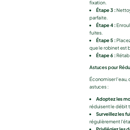
fixation.
Étape 3 :
Nettoy
parfaite.
Étape 4 :
Enroul
fuites.
Étape 5 :
Placez
que le robinet est 
Étape 6 :
Rétabli
Astuces pour Rédu
Économiser l'eau, c
astuces :
Adoptez les mo
réduisent le débit 
Surveillez les fu
régulièrement l'éta
Privilégiez les 