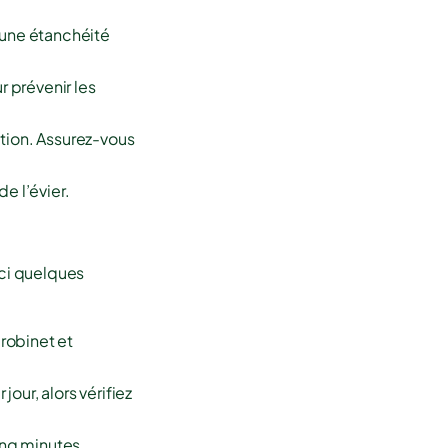
r une étanchéité
 prévenir les
ation. Assurez-vous
e l’évier.
ici quelques
 robinet et
jour, alors vérifiez
inq minutes.