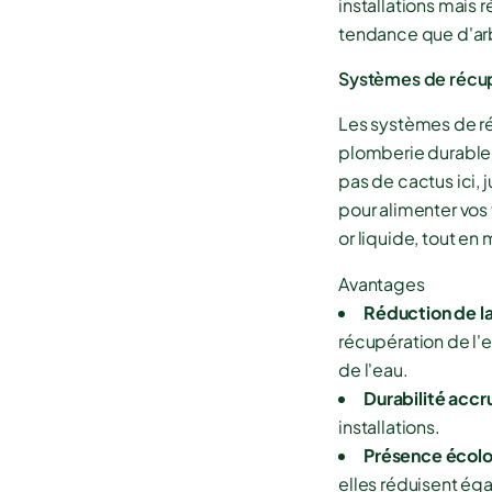
installations mais 
tendance que d'arbo
Systèmes de récup
Les systèmes de r
plomberie durable.
pas de cactus ici, j
pour alimenter vos 
or liquide, tout en
Avantages
Réduction de l
récupération de l'e
de l'eau.
Durabilité accr
installations.
Présence écolo
elles réduisent ég