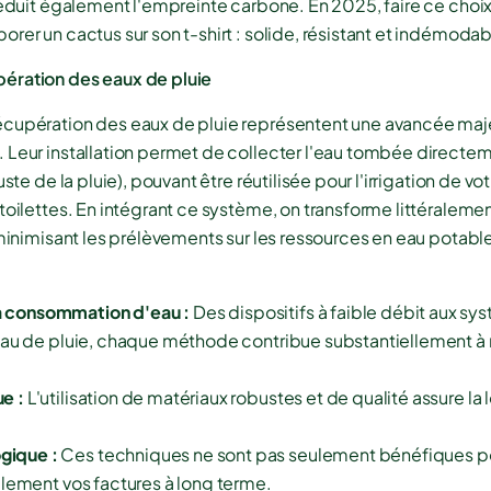
réduit également l'empreinte carbone. En 2025, faire ce choix
rer un cactus sur son t-shirt : solide, résistant et indémodab
ération des eaux de pluie
écupération des eaux de pluie représentent une avancée maj
 Leur installation permet de collecter l'eau tombée directeme
uste de la pluie), pouvant être réutilisée pour l'irrigation de v
toilettes. En intégrant ce système, on transforme littéralemen
 minimisant les prélèvements sur les ressources en eau potabl
a consommation d'eau :
Des dispositifs à faible débit aux s
au de pluie, chaque méthode contribue substantiellement à ré
ue :
L'utilisation de matériaux robustes et de qualité assure la
gique :
Ces techniques ne sont pas seulement bénéfiques po
alement vos factures à long terme.