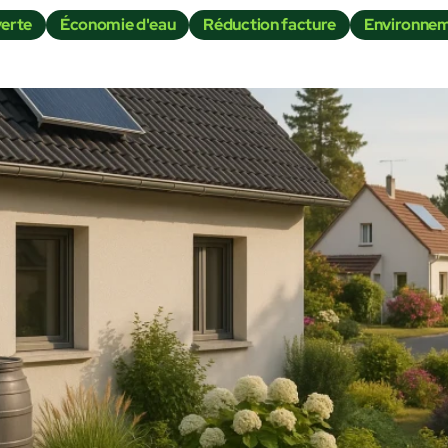
verte
Économie d'eau
Réduction facture
Environnem