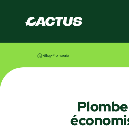
Blog
Plomberie
Plomber
économis