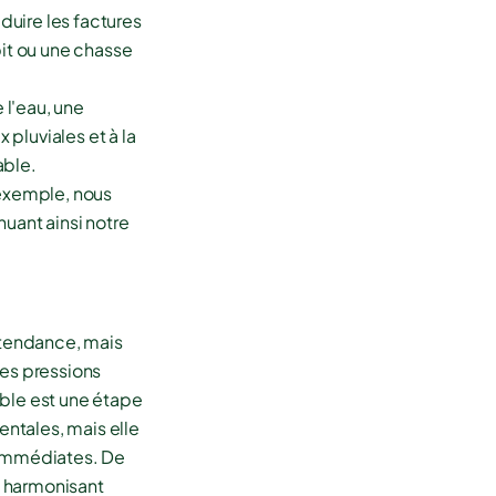
duire les factures
bit ou une chasse
 l'eau, une
pluviales et à la
able.
 exemple, nous
uant ainsi notre
e tendance, mais
les pressions
able est une étape
ntales, mais elle
s immédiates. De
e, harmonisant