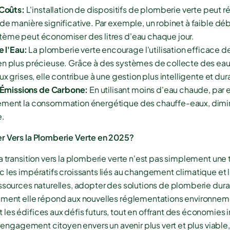
Coûts:
L'installation de dispositifs de plomberie verte peut ré
de manière significative. Par exemple, un robinet à faible dé
tème peut économiser des litres d'eau chaque jour.
 l'Eau:
La plomberie verte encourage l'utilisation efficace de
en plus précieuse. Grâce à des systèmes de collecte des eaux 
ux grises, elle contribue à une gestion plus intelligente et dur
 Émissions de Carbone:
En utilisant moins d'eau chaude, par
ement la consommation énergétique des chauffe-eaux, dimin
e.
r Vers la Plomberie Verte en 2025?
a transition vers la plomberie verte n'est pas simplement un
c les impératifs croissants liés au changement climatique et 
essources naturelles, adopter des solutions de plomberie dur
ement elle répond aux nouvelles réglementations environneme
les édifices aux défis futurs, tout en offrant des économie
un engagement citoyen envers un avenir plus vert et plus viabl