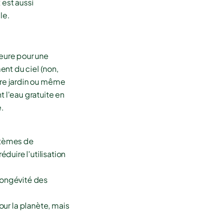
 est aussi
le.
eure pour une
nt du ciel (non,
otre jardin ou même
t l'eau gratuite en
e.
ystèmes de
duire l'utilisation
 longévité des
ur la planète, mais