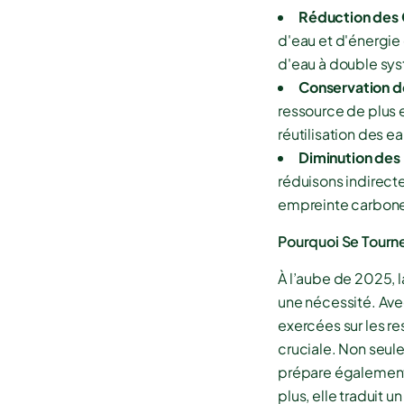
Réduction des 
d'eau et d'énergie 
d'eau à double sys
Conservation de
ressource de plus 
réutilisation des ea
Diminution des
réduisons indirect
empreinte carbon
Pourquoi Se Tourne
À l’aube de 2025, l
une nécessité. Ave
exercées sur les r
cruciale. Non seul
prépare également 
plus, elle traduit 