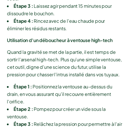
Étape 3 :
Laissez agir pendant 15 minutes pour
dissoudre le bouchon.
Étape 4 :
Rincez avec de l'eau chaude pour
éliminer les résidus restants.
Utilisation d'un déboucheur à ventouse high-tech
Quand la gravité se met de la partie, il est temps de
sortir l’arsenal high-tech. Plus qu’une simple ventouse,
cet outil, digne d’une science du futur, utilise la
pression pour chasser l’intrus installé dans vos tuyaux.
Étape 1 :
Positionnez la ventouse au-dessus du
drain, en vous assurant qu’il recouvre entièrement
l'orifice.
Étape 2 :
Pompez pour créer un vide sous la
ventouse.
Étape 3 :
Relâchez la pression pour permettre à l'air