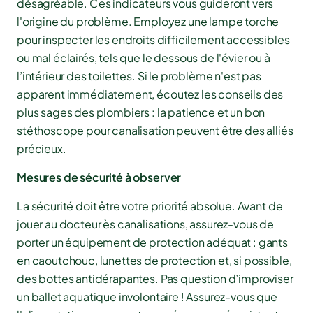
désagréable. Ces indicateurs vous guideront vers
l'origine du problème. Employez une lampe torche
pour inspecter les endroits difficilement accessibles
ou mal éclairés, tels que le dessous de l'évier ou à
l’intérieur des toilettes. Si le problème n'est pas
apparent immédiatement, écoutez les conseils des
plus sages des plombiers : la patience et un bon
stéthoscope pour canalisation peuvent être des alliés
précieux.
Mesures de sécurité à observer
La sécurité doit être votre priorité absolue. Avant de
jouer au docteur ès canalisations, assurez-vous de
porter un équipement de protection adéquat : gants
en caoutchouc, lunettes de protection et, si possible,
des bottes antidérapantes. Pas question d’improviser
un ballet aquatique involontaire ! Assurez-vous que