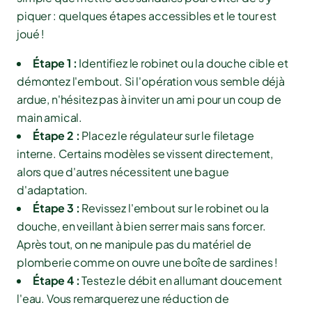
piquer : quelques étapes accessibles et le tour est
joué !
Étape 1 :
Identifiez le robinet ou la douche cible et
démontez l'embout. Si l'opération vous semble déjà
ardue, n'hésitez pas à inviter un ami pour un coup de
main amical.
Étape 2 :
Placez le régulateur sur le filetage
interne. Certains modèles se vissent directement,
alors que d'autres nécessitent une bague
d'adaptation.
Étape 3 :
Revissez l'embout sur le robinet ou la
douche, en veillant à bien serrer mais sans forcer.
Après tout, on ne manipule pas du matériel de
plomberie comme on ouvre une boîte de sardines !
Étape 4 :
Testez le débit en allumant doucement
l'eau. Vous remarquerez une réduction de